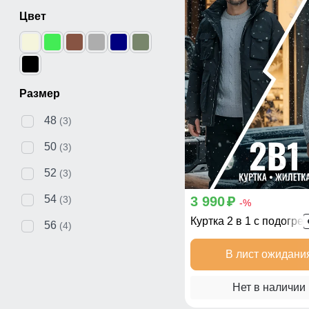
Цвет
Размер
48
(3)
50
(3)
52
(3)
54
3 990
(3)
p
-%
56
(4)
В лист ожидани
Нет в наличии