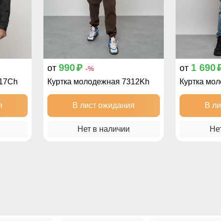
990
1 690
от
от
p
-%
317Ch
Куртка молодежная 7312Kh
Куртка мо
я
В лист ожидания
В л
Нет в наличии
Не