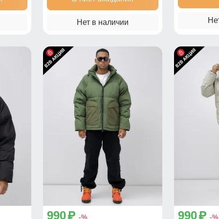
Не
Нет в наличии
990
990
p
p
-%
-%