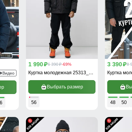
1 990
3 390
p
6 390
-69%
p
8 
p
Куртка молодежная 25313_1Ch
Куртка мо
409TS
Видео
Выбрать размер
Вы
ер
56
48
50
6