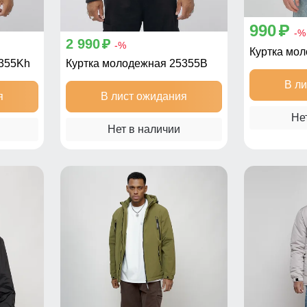
990
p
-%
2 990
p
-%
Куртка мо
5355Kh
Куртка молодежная 25355B
В л
я
В лист ожидания
Не
Нет в наличии