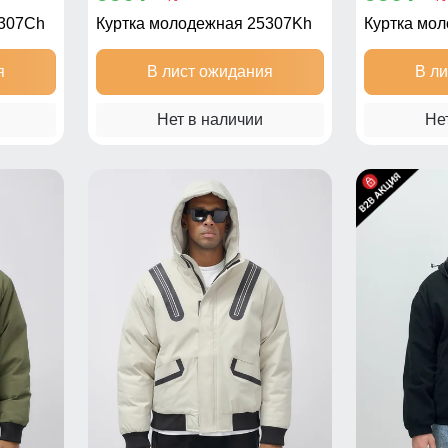
5307Ch
Куртка молодежная 25307Kh
Куртка мо
я
В лист ожидания
В л
Нет в наличии
Не