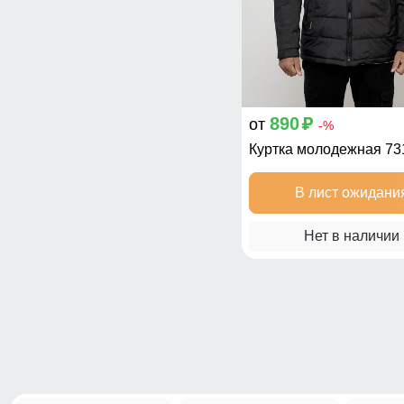
890
от
p
-%
Куртка молодежная 7
В лист ожидани
Нет в наличии