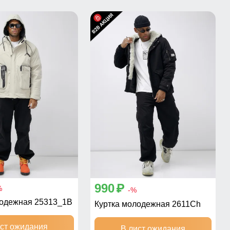
990
p
%
-%
лодежная 25313_1B
Куртка молодежная 2611Ch
ист ожидания
В лист ожидания