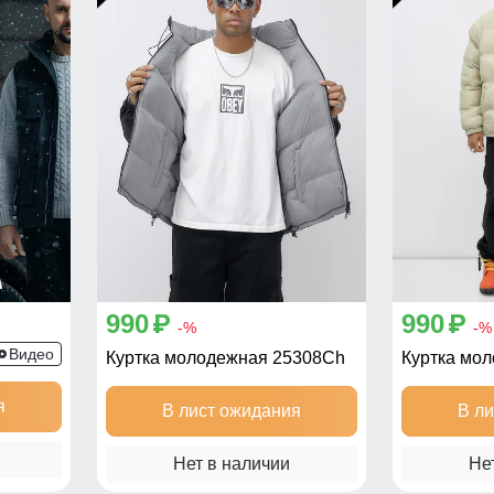
990
990
p
p
-%
-%
Куртка 2 в 1 с подогревом 6668Ch
Видео
Куртка молодежная 25308Ch
Куртка мо
я
В лист ожидания
В л
Нет в наличии
Не