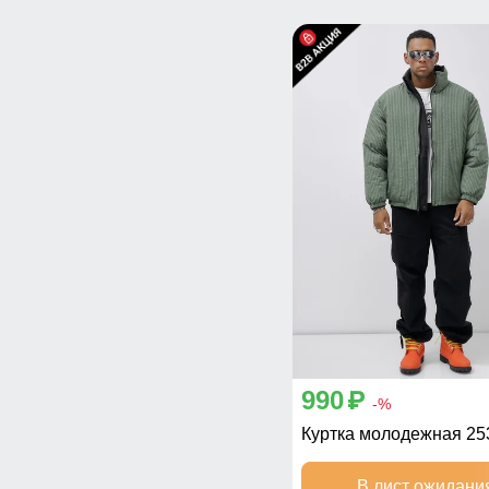
990
p
-%
Куртка молодежная 25
В лист ожидани