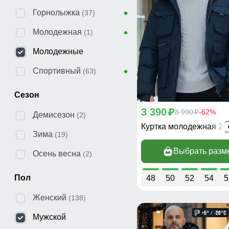
Горнолыжка
(37)
Молодежная
(1)
Молодежные
Спортивный
(63)
Сезон
3 390
p
8 990
-62%
p
Демисезон
(2)
Куртка молодежная 2
Зима
(19)
Выбрать разм
Осень весна
(2)
Пол
48
50
52
54
5
Женский
(138)
Мужской