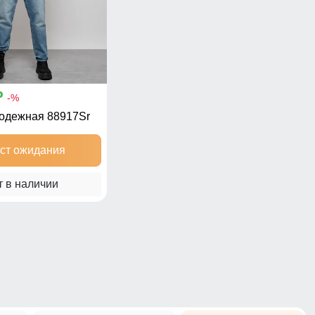
p
-%
лодежная 88917Sr
ист ожидания
т в наличии