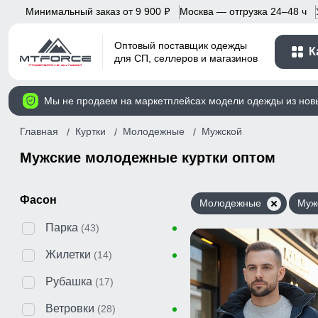
Минимальный заказ от 9 900
Москва — отгрузка 24–48 ч
p
Оптовый поставщик одежды
К
для СП, селлеров и магазинов
Мы не продаем на маркетплейсах модели одежды из нов
Главная
Куртки
Молодежные
Мужской
Мужские молодежные куртки оптом
Фасон
Молодежные
Муж
Парка
(43)
Жилетки
(14)
Рубашка
(17)
Ветровки
(28)