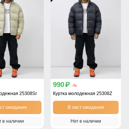
990
p
-%
лодежная 25308Sr
Куртка молодежная 25308Z
ист ожидания
В лист ожидания
т в наличии
Нет в наличии