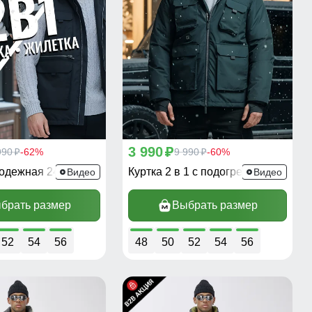
3 990
990
-62%
p
9 990
-60%
p
p
лодежная 2409Ch
Куртка 2 в 1 с подогревом 6668TS
Видео
Видео
брать размер
Выбрать размер
52
54
56
48
50
52
54
56