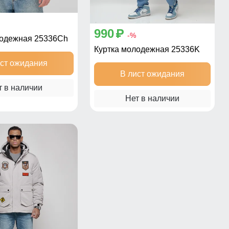
990
p
-%
лодежная 25336Ch
Куртка молодежная 25336K
ист ожидания
В лист ожидания
т в наличии
Нет в наличии