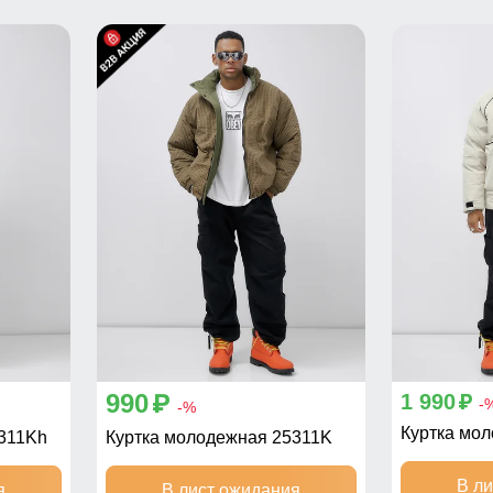
990
1 990
p
p
-
-%
Куртка мо
311Kh
Куртка молодежная 25311K
В л
я
В лист ожидания