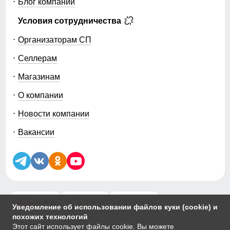
Блог компании
Условия сотрудничества
Организаторам СП
Селлерам
Магазинам
О компании
Новости компании
Вакансии
5.0
5.0
5.0
Уведомление об использовании файлов куки (cookie) и
похожих технологий
Этот сайт использует файлы cookie. Вы можете
© 2014-2026 ООО «МТФОРС ПЛЮС»