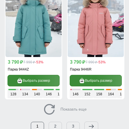
3 790
3 790
p
7 990
-53%
p
7 990
-53%
p
p
Парка 9444Z
Парка 9446R
Выбрать размер
Выбрать размер
128
134
140
146
152
158
146
152
158
164
170
Показать еще
1
2
3