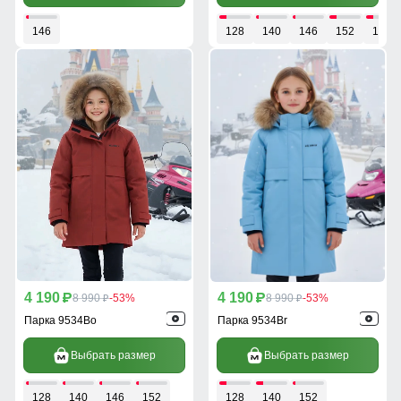
146
128
140
146
152
158
4 190
4 190
p
8 990
-53%
p
8 990
-53%
p
p
Парка 9534Bo
Парка 9534Br
Выбрать размер
Выбрать размер
128
140
146
152
128
140
152