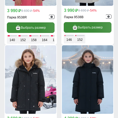
3 990
3 990
p
8 690
-54%
p
8 690
-54%
p
p
Парка 9538B
Парка 9538R
Выбрать размер
Выбрать размер
146
152
140
152
158
164
170