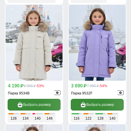
4 190
3 690
p
8 990
-53%
p
7 990
-54%
p
p
Парка 9534B
Парка 9532F
Выбрать размер
Выбрать размер
128
134
140
146
116
122
128
140