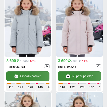
3 690
3 690
p
7 990
-54%
p
7 990
-54%
p
p
Парка 9532Sr
Парка 9532R
Выбрать размер
Выбрать размер
116
122
128
140
146
116
122
128
134
140