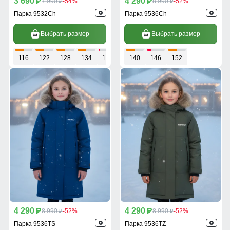
3 690
4 290
p
7 990
-54%
p
8 990
-52%
p
p
Парка 9532Ch
Парка 9536Ch
Выбрать размер
Выбрать размер
116
122
128
134
140
146
140
146
152
4 290
4 290
p
8 990
-52%
p
8 990
-52%
p
p
Парка 9536TS
Парка 9536TZ