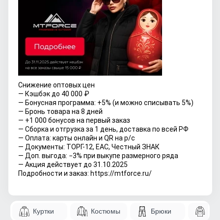
Снижение оптовых цен
— Кэшбэк до 40 000 ₽
— Бонусная программа: +5% (и можно списывать 5%)
— Бронь товара на 8 дней
— +1 000 бонусов на первый заказ
— Сборка и отгрузка за 1 день, доставка по всей РФ
— Оплата: карты онлайн и QR на р/с
— Документы: ТОРГ-12, ЕАС, Честный ЗНАК
— Доп. выгода: −3% при выкупе размерного ряда
— Акция действует до
31.10
.2025
Подробности и заказ:
https://mtforce.ru/
Куртки
Костюмы
Брюки
Па